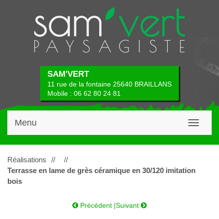
SAM'VERT
11 rue de la fontaine 25640 BRAILLANS
Mobile : 06 62 80 24 81
Menu
Toggle
navigati
Réalisations
//
//
Terrasse en lame de grès céramique en 30/120 imitation
bois
Précédent
|
Suivant