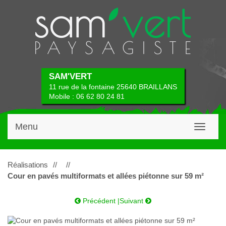
SAM'VERT
11 rue de la fontaine 25640 BRAILLANS
Mobile : 06 62 80 24 81
Menu
Toggle
navigati
Réalisations
//
//
Cour en pavés multiformats et allées piétonne sur 59 m²
Précédent
|
Suivant